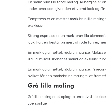
En smuk brun lilla farve maling. Aubergine er 
undertoner som giver den et varmt look og får d
Temptress er en mættet mørk brun lilla maling 
eksklusiv.
Strong espresso er en mørk, brun lilla blomme
look. Farven består primært af røde farver, m
En mørk og umættet, rødbrun nuance. Molasses er
lilla ud, hvilket skaber et smukt og eksklusivt lo
En mørk og umættet, rødbrun nuance. Pinecone
hvilket får den mørkebrune maling til at fremst
Grå lilla maling
Grå lilla maling er et oplagt alternativ til de kl
upersonlige.