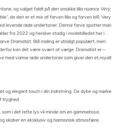
antone, og valget faldt på den smukke lilla nuance
Very
le”, da den er et mix af farven lilla og farven blå. Very
med levende røde undertoner. Denne farve spotter man
 alder fra 2022 og hersker stadig i modebilledet her i
ve Dramatist. Blå maling er utroligt populært, men
g derfor kan det være svært at vælge. Dramatist er –
arve med varme røde undertoner som giver den et royalt
keret og elegant touch i din indretning. De dybe og mørke
f tryghed.
 som i det rette lys vil minde om en gammelrosa.
 og skaber en eksklusiv og harmonisk atmosfære.