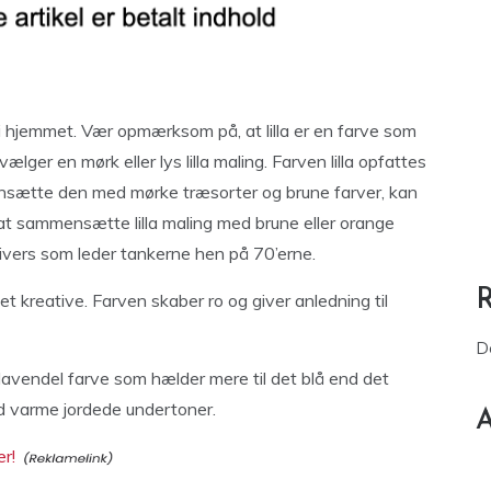
 i hjemmet. Vær opmærksom på, at lilla er en farve som
ælger en mørk eller lys lilla maling. Farven lilla opfattes
nsætte den med mørke træsorter og brune farver, kan
 at sammensætte lilla maling med brune eller orange
nivers som leder tankerne hen på 70’erne.
det kreative. Farven skaber ro og giver anledning til
D
ys lavendel farve som hælder mere til det blå end det
med varme jordede undertoner.
A
er!