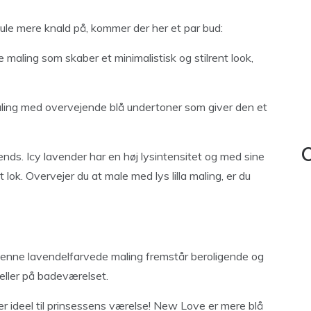
smule mere knald på, kommer der her et par bud:
aling som skaber et minimalistisk og stilrent look,
maling med overvejende blå undertoner som giver den et
C
trends. Icy lavender har en høj lysintensitet og med sine
 lok. Overvejer du at male med lys lilla maling, er du
 Denne lavendelfarvede maling fremstår beroligende og
eller på badeværelset.
er ideel til prinsessens værelse! New Love er mere blå