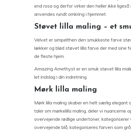
end rosa og derfor virker den heller ikke ligeså
anvendes rundt omkring i hjemmet.
Støvet lilla maling – et sm
Velvet er simpelthen den smukkeste farve støve
lækker og blød støvet lilla farve der med sine f
de fleste hjem.
Amazing Amethyst er en smuk støvet lilla mali
let indslag i din indretning.
Mørk lilla maling
Mørk lilla maling skaber en helt særlig elegan
taler om mørkelilla maling, deler vi nuancerne o
overvejende rødlige undertoner, kategoriserer 
overvejende blå, kategoriseres farven som grå l