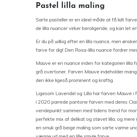
Pastel lilla maling
Sarte pasteller er en ideel måde at få lidt farv
de lilla nuancer virker beroligende, og kan let 
Er du på udkig efter en lilla nuance, men ønske
farve for dig! Den Rosa-lilla nuance fordrer me
Mauve er en nuance inden for kategorien lilla f
grå overtoner. Farven Mauve indeholder mange
den ikke ligeså prominent og kraftig.
Ligesom Lavendel og Lilla har farven Mauve i 
i 2020 parrede pantone farven med deres Classic
vendepunkt sammen med tidens trend for mon
perfekte mix af delikat og støvet lilla, og me
en smuk grå beige maling som sarte varme under
vægge ud med en lille smule farve.