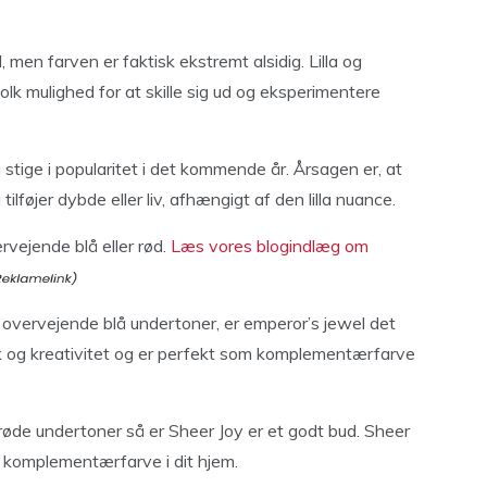
 men farven er faktisk ekstremt alsidig. Lilla og
lk mulighed for at skille sig ud og eksperimentere
stige i popularitet i det kommende år. Årsagen er, at
tilføjer dybde eller liv, afhængigt af den lilla nuance.
rvejende blå eller rød.
Læs vores blogindlæg om
ed overvejende blå undertoner, er emperor’s jewel det
k og kreativitet og er perfekt som komplementærfarve
e røde undertoner så er Sheer Joy er et godt bud. Sheer
som komplementærfarve i dit hjem.