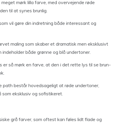
en meget mørk lilla farve, med overvejende røde
en til at synes brunlig.
som vil gøre din indretning både interessant og
farvet maling som skaber et dramatisk men eksklusivt
en indeholder både grønne og blå undertoner.
 så mørk en farve, at den i det rette lys til se brun-
ok.
 path består hovedsageligt at røde undertoner,
å som eksklusiv og sofistikeret.
assiske grå farver, som oftest kan føles lidt flade og