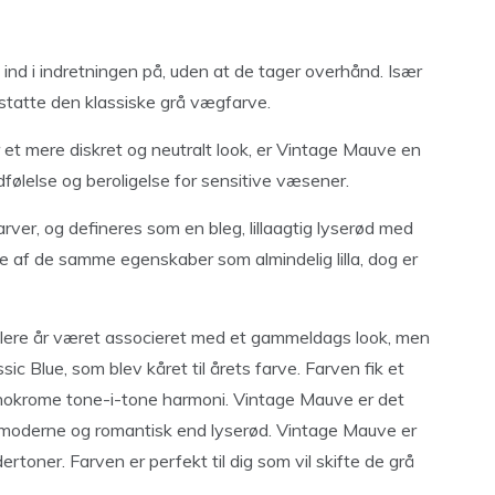
e ind i indretningen på, uden at de tager overhånd. Især
erstatte den klassiske grå vægfarve.
r et mere diskret og neutralt look, er Vintage Mauve en
dfølelse og beroligelse for sensitive væsener.
arver, og defineres som en bleg, lillaagtig lyserød med
 af de samme egenskaber som almindelig lilla, dog er
flere år været associeret med et gammeldags look, men
 Blue, som blev kåret til årets farve. Farven fik et
okrome tone-i-tone harmoni. Vintage Mauve er det
re moderne og romantisk end lyserød. Vintage Mauve er
toner. Farven er perfekt til dig som vil skifte de grå