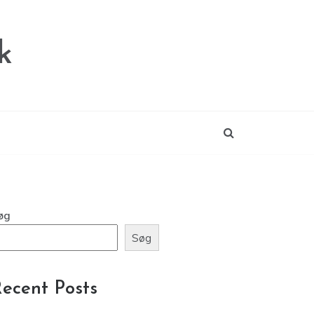
k
øg
Søg
ecent Posts