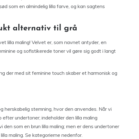
 sød som en almindelig lilla farve, og kan sagtens
ukt alternativ til grå
t lilla maling! Velvet er, som navnet antyder, en
eminine og sofistikerede toner vil gøre sig godt i langt
ng der med sit feminine touch skaber et harmonisk og
t og herskabelig stemning, hvor den anvendes. Når vi
p efter undertoner; indeholder den lilla maling
vi den som en brun lilla maling; men er dens undertoner
illa maling. Se kategorierne nedenfor.