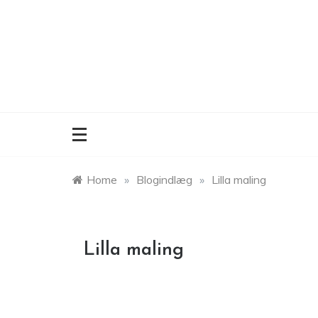
Skip
to
content
Home
»
Blogindlæg
»
Lilla maling
Lilla maling