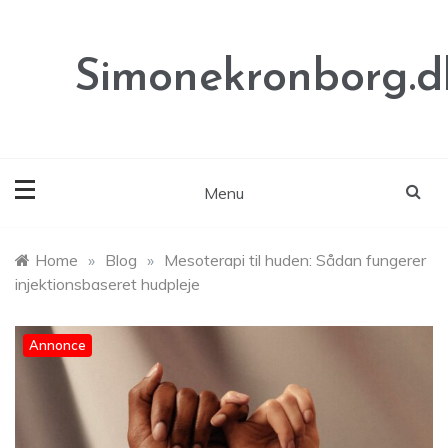
Skip
to
content
Simonekronborg.d
Menu
Home
»
Blog
»
Mesoterapi til huden: Sådan fungerer
injektionsbaseret hudpleje
Annonce