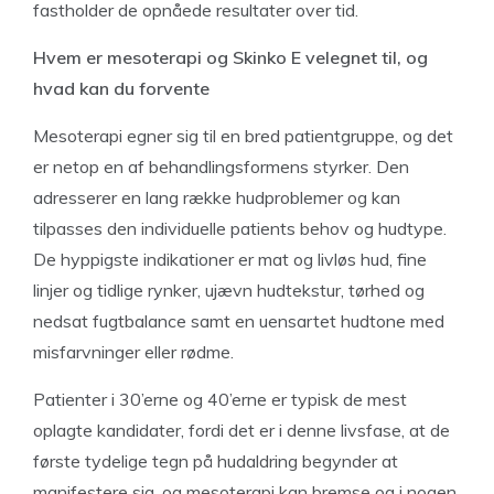
fastholder de opnåede resultater over tid.
Hvem er mesoterapi og Skinko E velegnet til, og
hvad kan du forvente
Mesoterapi egner sig til en bred patientgruppe, og det
er netop en af behandlingsformens styrker. Den
adresserer en lang række hudproblemer og kan
tilpasses den individuelle patients behov og hudtype.
De hyppigste indikationer er mat og livløs hud, fine
linjer og tidlige rynker, ujævn hudtekstur, tørhed og
nedsat fugtbalance samt en uensartet hudtone med
misfarvninger eller rødme.
Patienter i 30’erne og 40’erne er typisk de mest
oplagte kandidater, fordi det er i denne livsfase, at de
første tydelige tegn på hudaldring begynder at
manifestere sig, og mesoterapi kan bremse og i nogen