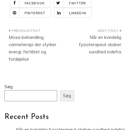
FACEBOOK
TWITTER
PINTEREST
LINKEDIN
Indlægsnavigation
Moxa-behandling:
Når en kvindelig
varmeterapi der styrker
fysioterapeut skaber
energi, fertilitet og
sundhed indefra
fordøjelse
Søg
Søg
Recent Posts
Når en kvindelig fysioterapeut skaber sundhed indefra